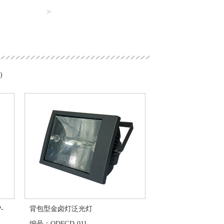
>
)
-
背包型金卤灯泛光灯
编号：QDFGD-011