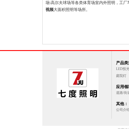
场\高尔夫球场等各类体育场室内外照明，工厂车间
视频
大面积照明等场所。
产品类别
LED投
庭院灯
应用领域
道路/街
其他：
公司介