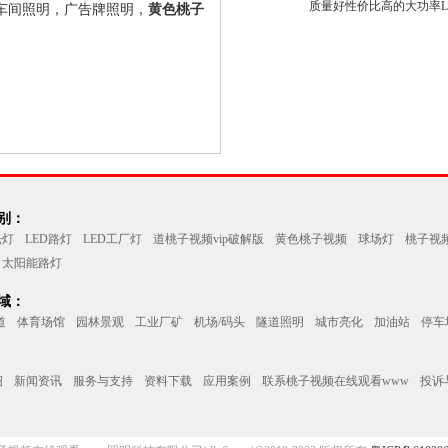
质量好性价比高的大功率LE
照明，广告牌照明，
黄色桃子
：
光灯
LED路灯
LED工厂灯
道桃子视频vip破解版
黄色桃子视频
球场灯
桃子视
太阳能路灯
：
道
体育场馆
园林景观
工业厂矿
机场/码头
隧道照明
城市亮化
加油站
停车
绍
新闻资讯
服务与支持
资料下载
应用案例
联系桃子视频在线观看www
投诉