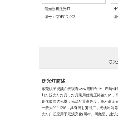
偏光照树泛光灯
小
编号：QDFGD-002
编号
|
泛光
泛光灯简述
东莞桃子视频在线观看www照明专业生产与销售
灯灯泛光灯灯具，灯具采用优质压铸铝灯体，
钢化玻璃透光罩；光源配置高亮度，高寿命金卤
一般为90°-120°，具有照射范围广，光线均匀
光灯广泛应用于景观亮化(照树、照雕塑、建筑