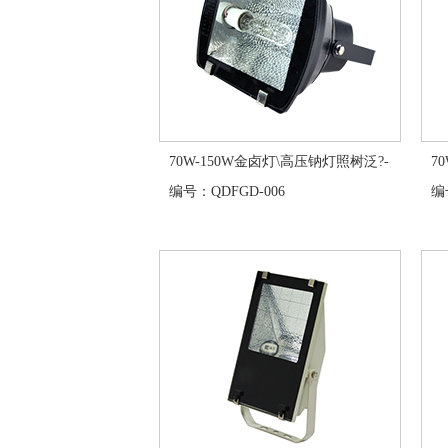
70W-150W金卤灯\高压钠灯照树泛?-
7
编号：QDFGD-006
编号