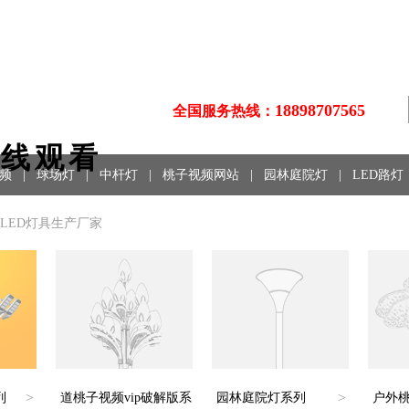
18898707565
全国服务热线：
在线观看
频
|
球场灯
|
中杆灯
|
桃子视频网站
|
园林庭院灯
|
LED路灯
明
、LED灯具生产厂家
>
>
列
道桃子视频vip破解版系
园林庭院灯系列
户外