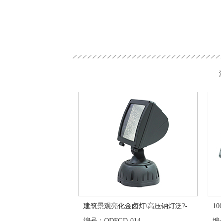
建筑景观亮化金卤灯\高压钠灯泛?-
1
编号：QDFGD-014
编号