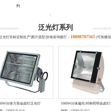
列
>
泛光灯系列
18898707565
泛光灯非标定制生产\图片选型\价格咨询拨打：
(可加微信
000W分体方形金卤灯泛光灯
1000W分体偏光\对称照明金卤灯?
：QDFGD-013
编号：QDFGD-012