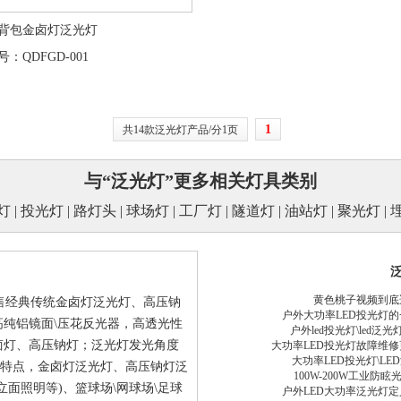
背包金卤灯泛光灯
：QDFGD-001
1
共14款泛光灯产品/分1页
与“泛光灯”更多相关灯具类别
灯
|
投光灯
|
路灯头
|
球场灯
|
工厂灯
|
隧道灯
|
油站灯
|
聚光灯
|
黄色桃子视频到底
经典传统金卤灯泛光灯、高压钠
户外大功率LED投光灯的
高纯铝镜面\压花反光器，高透光性
户外led投光灯\led泛
灯、高压钠灯；泛光灯发光角度
大功率LED投光灯故障维
大功率LED投光灯\LED
等特点，金卤灯泛光灯、高压钠灯泛
100W-200W工业防眩
立面照明等)、篮球场\网球场\足球
户外LED大功率泛光灯定